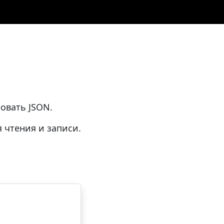
вать JSON.

 чтения и записи.